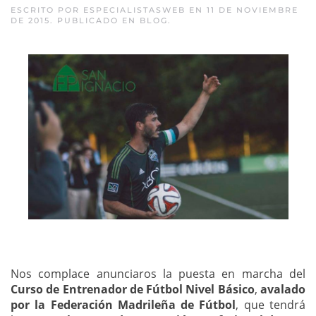
ESCRITO POR
ESPECIALISTASWEB
EN
11 DE NOVIEMBRE
DE 2015
. PUBLICADO EN
BLOG
.
Nos complace anunciaros la puesta en marcha del
Curso de Entrenador de Fútbol Nivel Básico
,
avalado
por la Federación Madrileña de Fútbol
, que tendrá