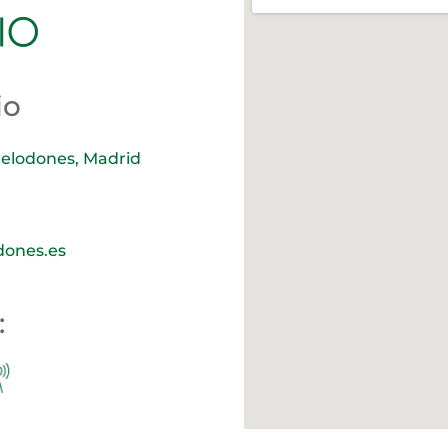
io
relodones, Madrid
dones.es
: