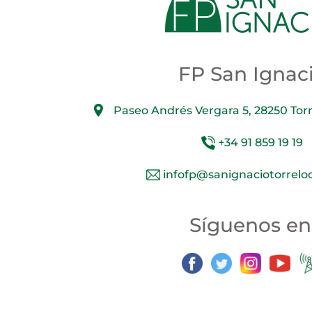
FP San Ignac
Paseo Andrés Vergara 5, 28250 Tor
+34 91 859 19 19
infofp@sanignaciotorrelo
Síguenos en