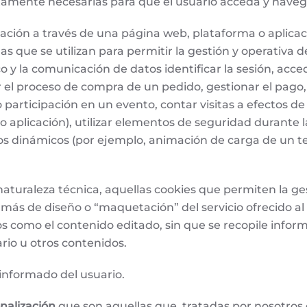
tamente necesarias para que el usuario acceda y nave
ción a través de una página web, plataforma o aplicació
las que se utilizan para permitir la gestión y operativa d
ico y la comunicación de datos identificar la sesión, acc
 el proceso de compra de un pedido, gestionar el pago, 
n o participación en un evento, contar visitas a efectos d
a o aplicación), utilizar elementos de seguridad durant
idos dinámicos (por ejemplo, animación de carga de un 
turaleza técnica, aquellas cookies que permiten la gest
más de diseño o “maquetación” del servicio ofrecido al 
os como el contenido editado, sin que se recopile inform
rio u otros contenidos.
informado del usuario.
nalización
que son aquellas que, tratadas por nosotros 