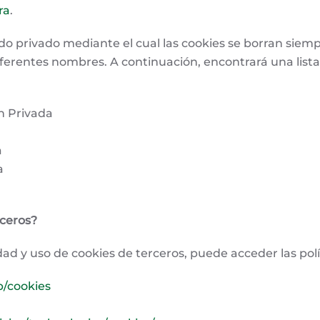
ra
.
 privado mediante el cual las cookies se borran siemp
erentes nombres. A continuación, encontrará una list
n Privada
a
a
rceros?
dad y uso de cookies de terceros, puede acceder las polí
p/cookies