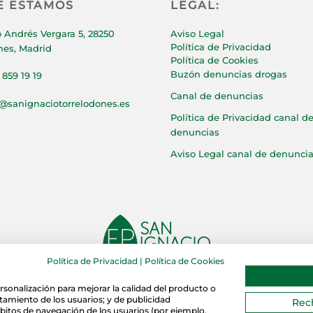
E ESTAMOS
LEGAL:
 Andrés Vergara 5, 28250
Aviso Legal
Política de Privacidad
nes, Madrid
Política de Cookies
Buzón denuncias drogas
 859 19 19
Canal de denuncias
p@sanignaciotorrelodones.es
Política de Privacidad canal d
denuncias
Aviso Legal canal de denunci
Política de Privacidad
|
Política de Cookies
Copyright © 2021
Grupo San Ignacio de Loyola Torrelodones.
rsonalización para mejorar la calidad del producto o
rtamiento de los usuarios; y de publicidad
Rec
bitos de navegación de los usuarios (por ejemplo,
Página web creada y mantenida por Especialistas Web