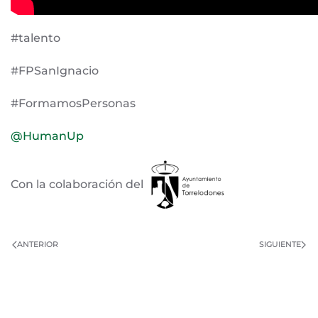
#talento
#FPSanIgnacio
#FormamosPersonas
@HumanUp
Con la colaboración del
ANTERIOR
SIGUIENTE