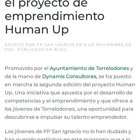
el proyecto de
emprendimiento
Human Up
ESCRITO POR
FP SAN IGNACIO
EN
9 DE NOVIEMBRE DE
2021
. PUBLICADO EN
BLOG
.
Promovido por el
Ayuntamiento de Torrelodones
y
de la mano de
Dynamis Consultores,
se ha puesto
en marcha la segunda edición del proyecto Human
Up. Una iniciativa que apuesta por el desarrollo de
competencias y el emprendimiento y que ofrece a
los jóvenes de Torrelodones, una oportunidad para
descubrirse e impulsar su talento emprendedor.
Los jóvenes de FP San Ignacio no lo han dudado y
han querido participar en este programa que a lo