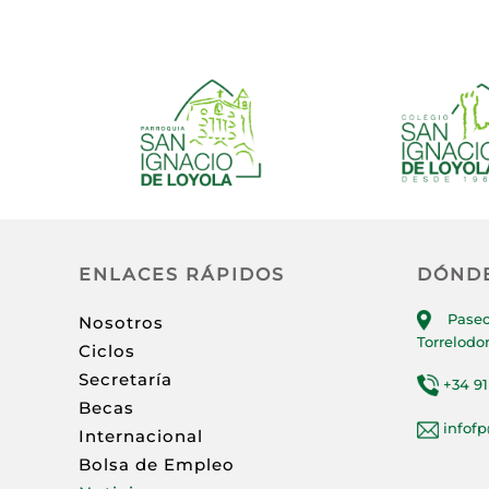
ENLACES RÁPIDOS
DÓND
Paseo
Nosotros
Torrelodo
Ciclos
Secretaría
+34 91
Becas
infof
Internacional
Bolsa de Empleo