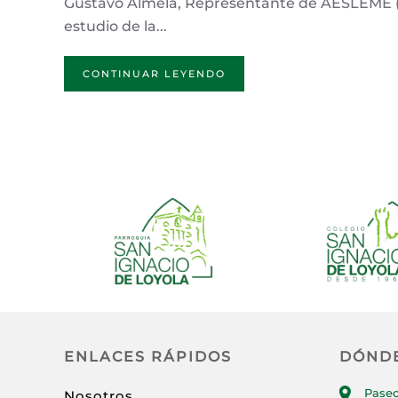
Gustavo Almela, Representante de AESLEME (A
estudio de la...
CONTINUAR LEYENDO
ENLACES RÁPIDOS
DÓND
Paseo
Nosotros