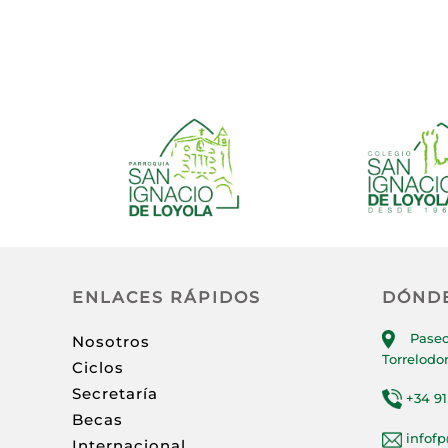
ENLACES RÁPIDOS
DÓND
Paseo
Nosotros
Torrelodo
Ciclos
Secretaría
+34 91
Becas
infof
Internacional