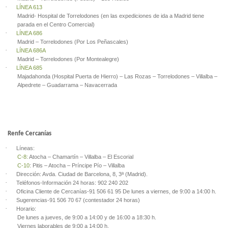
·
LÍNEA 613
Madrid- Hospital de Torrelodones (en las expediciones de ida a Madrid tiene
parada en el Centro Comercial)
·
LÍNEA 686
Madrid – Torrelodones (Por Los Peñascales)
·
LÍNEA 686A
Madrid – Torrelodones (Por Montealegre)
·
LÍNEA 685
Majadahonda (Hospital Puerta de Hierro) – Las Rozas – Torrelodones – Villalba –
Alpedrete – Guadarrama – Navacerrada
Renfe Cercanías
·
Líneas:
C-8
:
Atocha – Chamartín – Villalba – El Escorial
C-10
: Pitis – Atocha – Príncipe Pío – Villalba
·
Dirección: Avda. Ciudad de Barcelona, 8, 3ª (Madrid).
·
Teléfonos-Información 24 horas: 902 240 202
·
Oficina Cliente de Cercanías-91 506 61 95 De lunes a viernes, de 9:00 a 14:00 h.
·
Sugerencias-91 506 70 67 (contestador 24 horas)
·
Horario:
De lunes a jueves, de 9:00 a 14:00 y de 16:00 a 18:30 h.
Viernes laborables de 9:00 a 14:00 h.