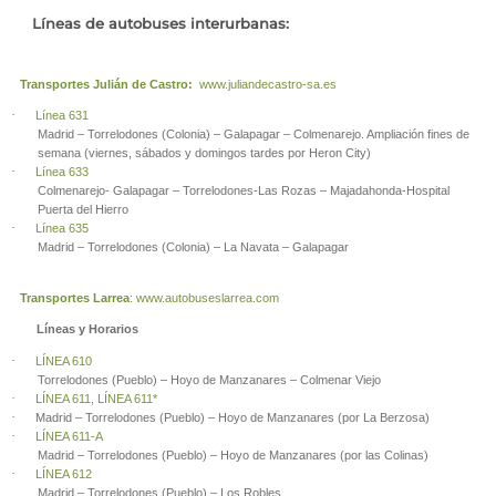
Líneas de autobuses interurbanas:
Transportes Julián de Castro:
www.juliandecastro-sa.es
·
Línea 631
Madrid – Torrelodones (Colonia) – Galapagar – Colmenarejo. Ampliación fines de
semana (viernes, sábados y domingos tardes por Heron City)
·
Línea 633
Colmenarejo- Galapagar – Torrelodones-Las Rozas – Majadahonda-Hospital
Puerta del Hierro
·
Línea 635
Madrid – Torrelodones (Colonia) – La Navata – Galapagar
Transportes Larrea
:
www.autobuseslarrea.com
Líneas y Horarios
·
LÍNEA 610
Torrelodones (Pueblo) – Hoyo de Manzanares – Colmenar Viejo
·
LÍNEA 611,
LÍNEA 611*
·
Madrid – Torrelodones (Pueblo) – Hoyo de Manzanares (por La Berzosa)
·
LÍNEA 611-A
Madrid – Torrelodones (Pueblo) – Hoyo de Manzanares (por las Colinas)
·
LÍNEA 612
Madrid – Torrelodones (Pueblo) – Los Robles