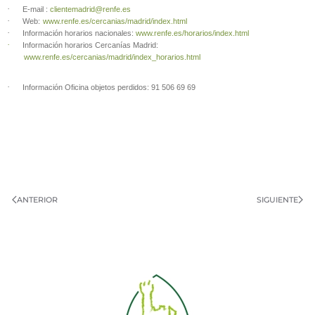
·
E-mail :
clientemadrid@renfe.es
·
Web:
www.renfe.es/cercanias/madrid/index.html
·
Información horarios nacionales:
www.renfe.es/horarios/index.html
·
Información horarios Cercanías Madrid:
www.renfe.es/cercanias/madrid/index_horarios.html
·
Información Oficina objetos perdidos: 91 506 69 69
ANTERIOR
SIGUIENTE