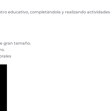
entro educativo, completándola y realizando actividades
de gran tamaño.
ro.
orales