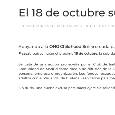
El 18 de octubre 
ESCRITO POR
ESPECIALISTASWEB
EN
1 DE OCTUBR
Apoyando a la
ONG Childhood Smile
creada po
Frassati
patrocinarán el próximo
18 de octubre
, la subid
Se trata de una acción promovida por el Club de tra
Comunidad de Madrid como medio de difusión de la 
persona, empresa u organización. Los fondos recauda
adultos con el Virus VIH de Burkina Faso, tercer país 
Sin duda, una buena excusa para hacer ejercicio solida