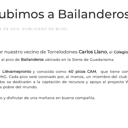
subimos a Bailandero
E DE 2015
. PUBLICADO EN
BLOG
.
r nuestro vecino de Torrelodones
Carlos Llano
,
el
Colegio
a al pico de
Bailanderos
ubicado en la Sierra de Guadarrama.
il
Llévamepronto
y conocida como
40 picos CAM
, que tiene c
ONG.
Cada pico será coronado por, al menos, un miembro del club 
dos se dedicarán a la
captación de recursos y apoyo al proyect
más pobre del mundo.
rio y disfrutar de una mañana en buena compañía.