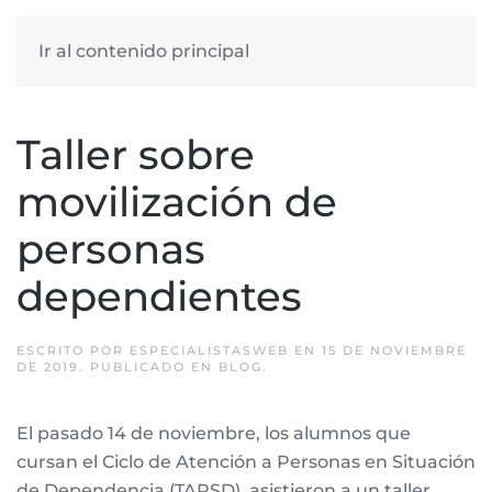
Ir al contenido principal
Taller sobre
movilización de
personas
dependientes
ESCRITO POR
ESPECIALISTASWEB
EN
15 DE NOVIEMBRE
DE 2019
. PUBLICADO EN
BLOG
.
El pasado 14 de noviembre, los alumnos que
cursan el Ciclo de Atención a Personas en Situación
de Dependencia (TAPSD), asistieron a un taller