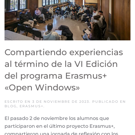
Compartiendo experiencias
al término de la VI Edición
del programa Erasmus+
«Open Windows»
ESCRITO EN
3 DE NOVIEMBRE DE 2023
. PUBLICADO EN
BLOG
,
ERASMUS+
.
El pasado 2 de noviembre los alumnos que
participaron en el último proyecto Erasmus+,
compartieron una jornada de reflexión con los