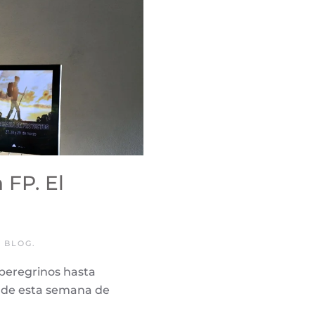
 FP. El
N
BLOG
.
peregrinos hasta
n de esta semana de