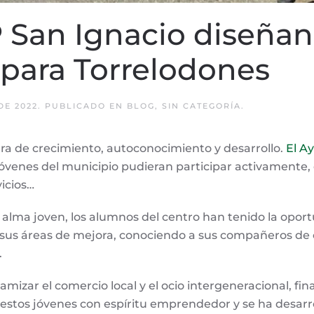
P San Ignacio diseñan
para Torrelodones
DE 2022
. PUBLICADO EN
BLOG
,
SIN CATEGORÍA
.
 de crecimiento, autoconocimiento y desarrollo.
El A
óvenes del municipio pudieran participar activamente, 
vicios…
n alma joven, los alumnos del centro han tenido la opo
sus áreas de mejora, conociendo a sus compañeros de c
.
amizar el comercio local y el ocio intergeneracional, f
 estos jóvenes con espíritu emprendedor y se ha desar