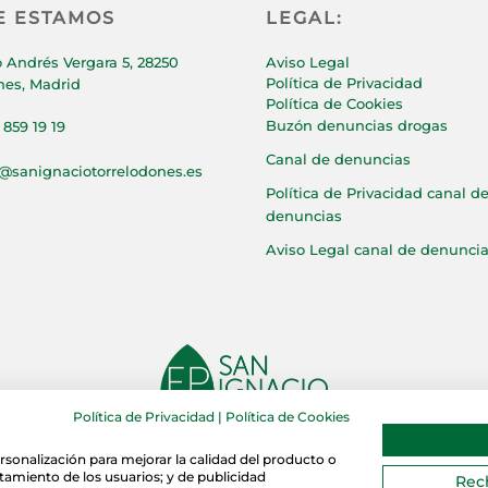
E ESTAMOS
LEGAL:
 Andrés Vergara 5, 28250
Aviso Legal
Política de Privacidad
nes, Madrid
Política de Cookies
Buzón denuncias drogas
 859 19 19
Canal de denuncias
p@sanignaciotorrelodones.es
Política de Privacidad canal d
denuncias
Aviso Legal canal de denunci
Política de Privacidad
|
Política de Cookies
Copyright © 2021
Grupo San Ignacio de Loyola Torrelodones.
rsonalización para mejorar la calidad del producto o
rtamiento de los usuarios; y de publicidad
Rec